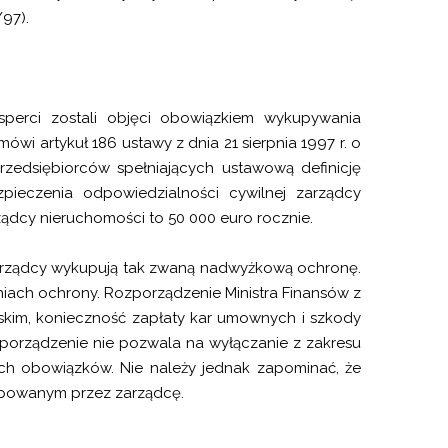
/97).
perci zostali objęci obowiązkiem wykupywania
i artykuł 186 ustawy z dnia 21 sierpnia 1997 r. o
zedsiębiorców spełniających ustawową definicję
pieczenia odpowiedzialności cywilnej zarządcy
ządcy nieruchomości to 50 000 euro rocznie.
arządcy wykupują tak zwaną nadwyżkową ochronę.
iach ochrony. Rozporządzenie Ministra Finansów z
skim, konieczność zapłaty kar umownych i szkody
ozporządzenie nie pozwala na wyłączanie z zakresu
h obowiązków. Nie należy jednak zapominać, że
powanym przez zarządcę.