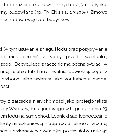
, lód oraz sople z zewnętrznych części budynku.
ormy budowlane (np. PN-EN 1991-1-3:2005). Zimowe
raz schodów i wejść do budynków.
i (w tym usuwanie śniegu i lodu oraz posypywanie
nie musi chronić zarządcy przed ewentualną
zego). Decydujące znaczenie ma ocena sytuacji w
nnej osobie lub firmie zwalnia powierzającego z
 w wyborze albo wybrała jako kontrahenta osobę,
ości.
wy z zarządcą nieruchomości jako profesjonalistą
iażby Wyrok Sądu Rejonowego w Legnicy z dnia 23
iem lodu na samochód. Legnicki sąd jednocześnie
ólnoty mieszkaniowej z odpowiedzialności cywilnej
ybranemu wykonawcy czynności pozwoliłoby uniknąć