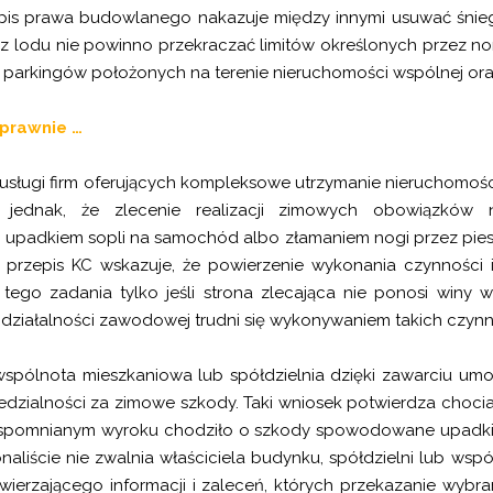
zepis prawa budowlanego nakazuje między innymi usuwać śnieg
z lodu nie powinno przekraczać limitów określonych przez n
 i parkingów położonych na terenie nieruchomości wspólnej o
prawnie …
sługi firm oferujących kompleksowe utrzymanie nieruchomośc
 jednak, że zlecenie realizacji zimowych obowiązków 
upadkiem sopli na samochód albo złamaniem nogi przez pies
 przepis KC wskazuje, że powierzenie wykonania czynności i
 tego zadania tylko jeśli strona zlecająca nie ponosi winy
j działalności zawodowej trudni się wykonywaniem takich czynn
spólnota mieszkaniowa lub spółdzielnia dzięki zawarciu umo
edzialności za zimowe szkody. Taki wniosek potwierdza choc
 We wspomnianym wyroku chodziło o szkody spowodowane upadk
naliście nie zwalnia właściciela budynku, spółdzielni lub wsp
powierzającego informacji i zaleceń, których przekazanie w