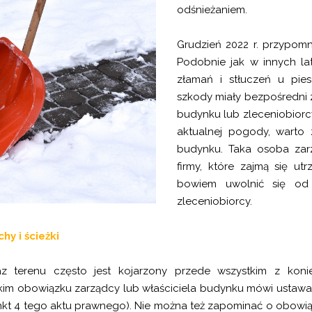
odśnieżaniem.
Grudzień 2022 r. przypomn
Podobnie jak w innych la
złamań i stłuczeń u pie
szkody miały bezpośredni 
budynku lub zleceniobiorc
aktualnej pogody, warto
budynku. Taka osoba zar
firmy, które zajmą się u
bowiem uwolnić się od 
zleceniobiorcy.
y i ścieżki
terenu często jest kojarzony przede wszystkim z konie
im obowiązku zarządcy lub właściciela budynku mówi ustawa z 
nkt 4 tego aktu prawnego). Nie można też zapominać o obowiąz