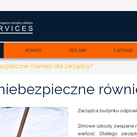
WYWIADY
REKLAMA
E-WYDANIE
zpieczne również dla zarządcy?
niebezpieczne
równi
Zarządca budynku odpowi
Zimowe szkody związane n
wartość. Dlatego zarząd