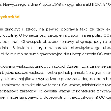
 Najwyższego z dnia 9 lipca 1998 r. - sygnatura akt II CKN 835
wych szkód
ie zimowych szkód, na pewno poprawia fakt, że tacy eks
wilnej. O konieczności zakupienia wspomnianej polisy OC mów
5 poz. 741). Obowiązek ubezpieczeniowy obejmuje jedynie pr
 dnia 26 kwietnia 2019 r. w sprawie obowiązkowego ubez
kolei, że minimalna suma gwarancyjna dla ubezpieczenia OC zar
dowaną większość zimowych szkód. Czasem zdarza się, że z
będzie jeszcze większa. Trzeba jednak pamiętać o ograniczen
rony szkody majątkowe wyrządzone przez zarządcę osobom bli
zamieszek, a także aktów terroru. Co ważne, ministerialne r
dbalstwo zarządcy. To kwestia ważna w kontekście zimowyc
stwem może się pojawić w dobrowolnym (nadwyżkowym) OC ku