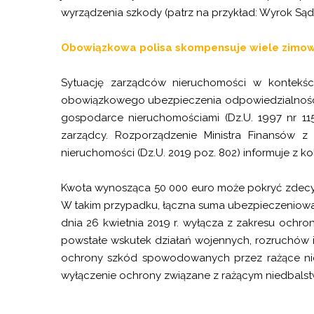
wyrządzenia szkody (patrz na przykład: Wyrok Sądu
Obowiązkowa polisa skompensuje wiele zimo
Sytuację zarządców nieruchomości w kontekśc
obowiązkowego ubezpieczenia odpowiedzialności cy
gospodarce nieruchomościami (Dz.U. 1997 nr 11
zarządcy. Rozporządzenie Ministra Finansów z
nieruchomości (Dz.U. 2019 poz. 802) informuje z 
Kwota wynosząca 50 000 euro może pokryć zdecy
W takim przypadku, łączna suma ubezpieczeniowa 
dnia 26 kwietnia 2019 r. wyłącza z zakresu och
powstałe wskutek działań wojennych, rozruchów i 
ochrony szkód spowodowanych przez rażące nie
wyłączenie ochrony związane z rażącym niedbal