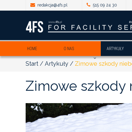
redakcja@4fs.pl
515 09 24 30
HOME
O NAS
ARTYKUŁY
Start
Artykuły
Zimowe szkody niebe
Zimowe
szkody