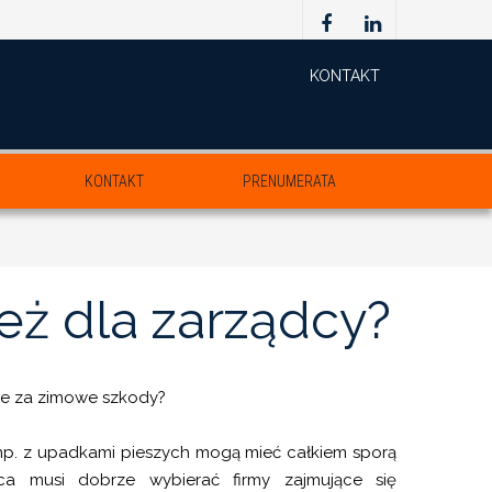
KONTAKT
KONTAKT
PRENUMERATA
eż
dla
zarządcy?
e za zimowe szkody?
p. z upadkami pieszych mogą mieć całkiem sporą
ca musi dobrze wybierać firmy zajmujące się