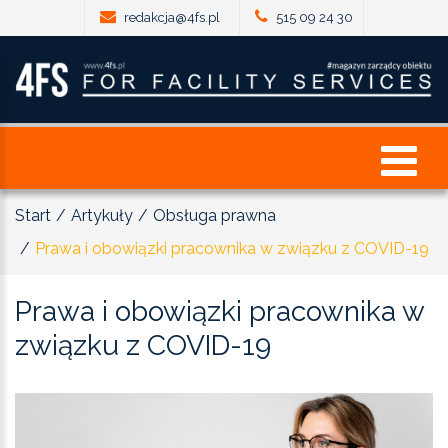
redakcja@4fs.pl
515 09 24 30
Start
Artykuły
Obsługa prawna
Prawa i obowiązki pracownika w związku z COVID-19
Prawa
i
obowiązki
pracownika
w
związku
z
COVID-19