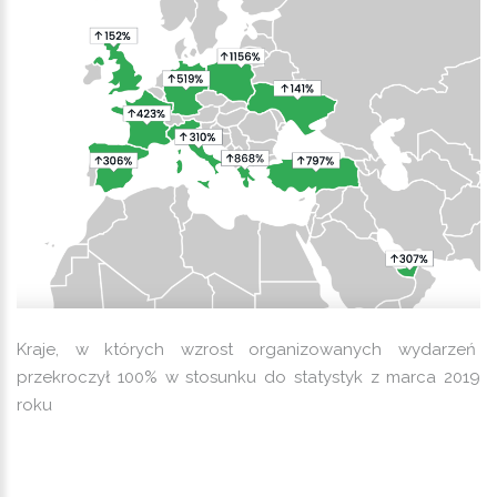
Kraje, w których wzrost organizowanych wydarzeń
przekroczył 100% w stosunku do statystyk z marca 2019
roku