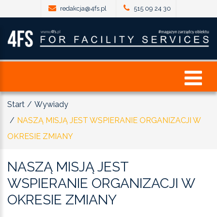
redakcja@4fs.pl
515 09 24 30
Start
Wywiady
NASZĄ MISJĄ JEST WSPIERANIE ORGANIZACJI W
OKRESIE ZMIANY
NASZĄ
MISJĄ
JEST
WSPIERANIE
ORGANIZACJI
W
OKRESIE
ZMIANY